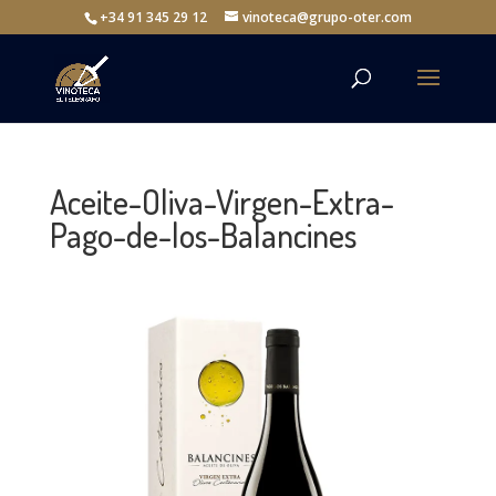
+34 91 345 29 12
vinoteca@grupo-oter.com
Aceite-Oliva-Virgen-Extra-
Pago-de-los-Balancines