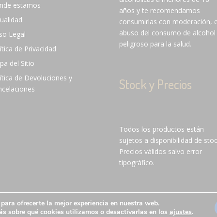
nde estamos
años y te recomendamos
ualidad
consumirlas con moderación, e
abuso del consumo de alcohol
so Legal
peligroso para la salud.
ítica de Privacidad
a del Sitio
ítica de Devoluciones y
Stock y Precios
ncelaciones
Todos los productos están
sujetos a disponibilidad de stoc
Precios válidos salvo error
tipográfico.
para ofrecerte la mejor experiencia en nuestra web.
ervados | Grupo Oter 2025®
| Aviso Legal
|
Política de Privacidad
s sobre qué cookies utilizamos o desactivarlas en los
ajustes
.