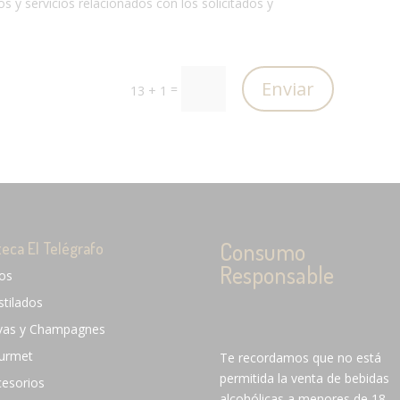
s y servicios relacionados con los solicitados y
Enviar
=
13 + 1
Consumo
teca El Telégrafo
Responsable
nos
stilados
vas y Champagnes
urmet
Te recordamos que no está
permitida la venta de bebidas
cesorios
alcohólicas a menores de 18