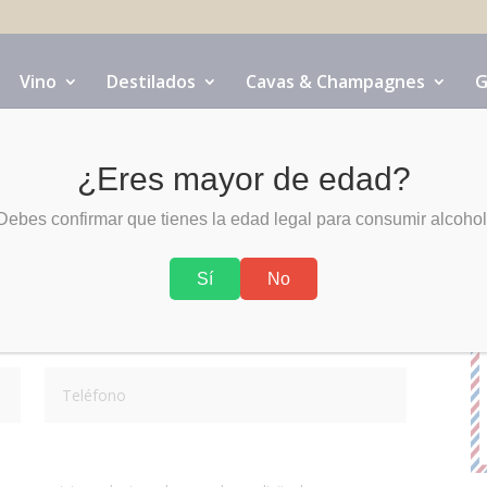
Vino
Destilados
Cavas & Champagnes
G
¿Eres mayor de edad?
Debes confirmar que tienes la edad legal para consumir alcohol
CK BOAT WINE? Déjanos tus datos y
igo...
Sí
No