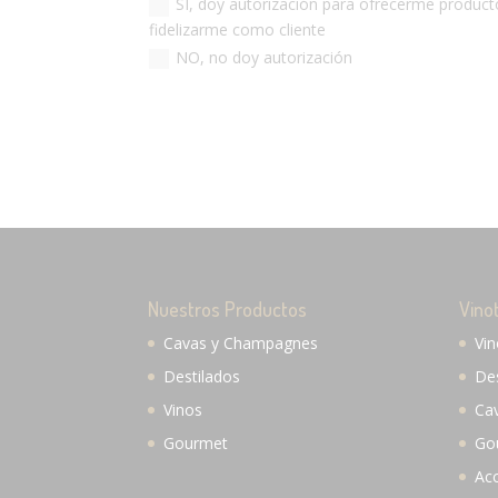
SÍ, doy autorización para ofrecerme producto
fidelizarme como cliente
NO, no doy autorización
Nuestros Productos
Vino
Cavas y Champagnes
Vi
Destilados
De
Vinos
Ca
Gourmet
Go
Ac