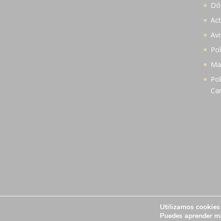
Dó
Act
Avi
Pol
Map
Pol
Ca
Utilizamos cookies 
Designed by
showin
| Todos los derechos res
Puedes aprender má