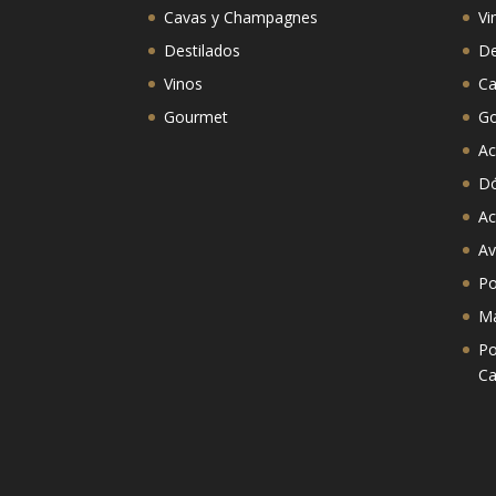
Cavas y Champagnes
Vi
Destilados
De
Vinos
Ca
Gourmet
G
Ac
D
Ac
Av
Po
Ma
Po
Ca