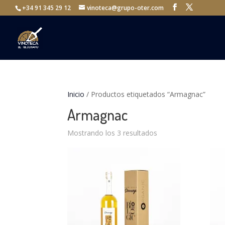
+34 91 345 29 12
vinoteca@grupo-oter.com
Inicio
/ Productos etiquetados “Armagnac”
Armagnac
Mostrando los 3 resultados