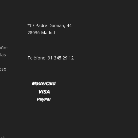
*C/ Padre Damián, 44
28036 Madrid
años
las
Teléfono: 91 345 29 12
oso
ck.