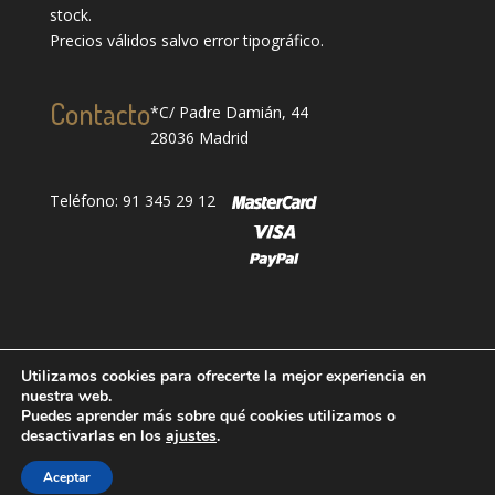
stock.
Precios válidos salvo error tipográfico.
Contacto
*C/ Padre Damián, 44
28036 Madrid
Teléfono: 91 345 29 12
Utilizamos cookies para ofrecerte la mejor experiencia en
nuestra web.
Puedes aprender más sobre qué cookies utilizamos o
Designed by
showin
| Todos los derechos reservados
desactivarlas en los
ajustes
.
| Grupo Oter 2025®
| Aviso Legal
|
Política de
Aceptar
Privacidad