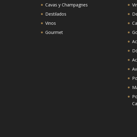
Cavas y Champagnes
Vi
Destilados
De
Vinos
Ca
Gourmet
G
Ac
D
Ac
Av
Po
Ma
Po
Ca