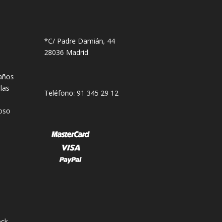
*C/ Padre Damián, 44
28036 Madrid
años
las
Teléfono: 91 345 29 12
oso
ck.