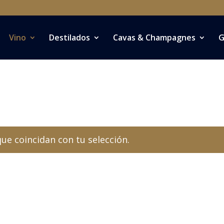
Vino
Destilados
Cavas & Champagnes
G
e coincidan con tu selección.