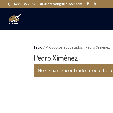
+34 91 345 29 12
vinoteca@grupo-oter.com
Inicio
/ Productos etiquetados “Pedro Ximénez”
Pedro Ximénez
No se han encontrado productos qu