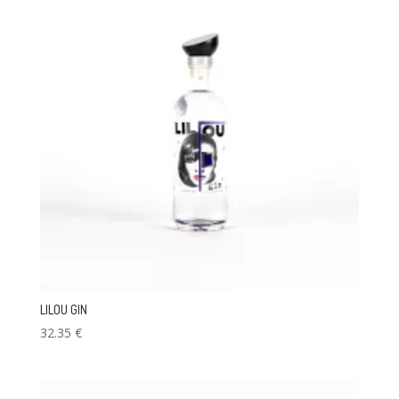
LILOU GIN
32.35
€