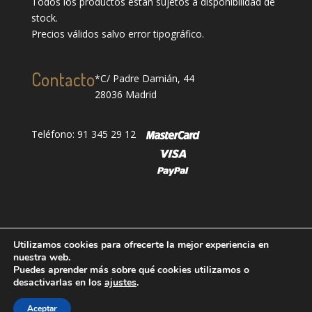
Todos los productos están sujetos a disponibilidad de
stock.
Precios válidos salvo error tipográfico.
Contacto
*C/ Padre Damián, 44
28036 Madrid
Teléfono: 91 345 29 12
Utilizamos cookies para ofrecerte la mejor experiencia en
nuestra web.
Puedes aprender más sobre qué cookies utilizamos o
Designed by
showin
| Todos los derechos reservados
desactivarlas en los
ajustes
.
| Grupo Oter 2025®
| Aviso Legal
|
Política de
Aceptar