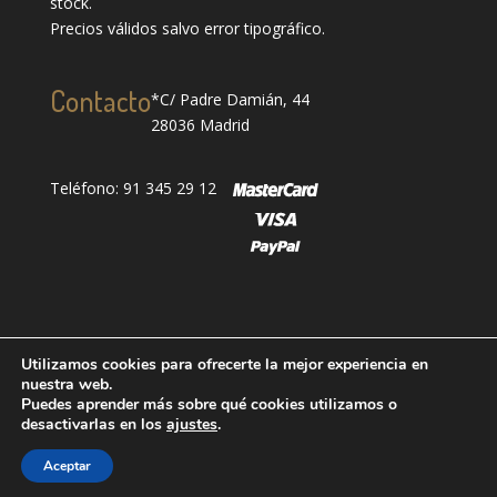
stock.
Precios válidos salvo error tipográfico.
Contacto
*C/ Padre Damián, 44
28036 Madrid
Teléfono: 91 345 29 12
Utilizamos cookies para ofrecerte la mejor experiencia en
nuestra web.
Puedes aprender más sobre qué cookies utilizamos o
Designed by
showin
| Todos los derechos reservados
desactivarlas en los
ajustes
.
| Grupo Oter 2025®
| Aviso Legal
|
Política de
Aceptar
Privacidad