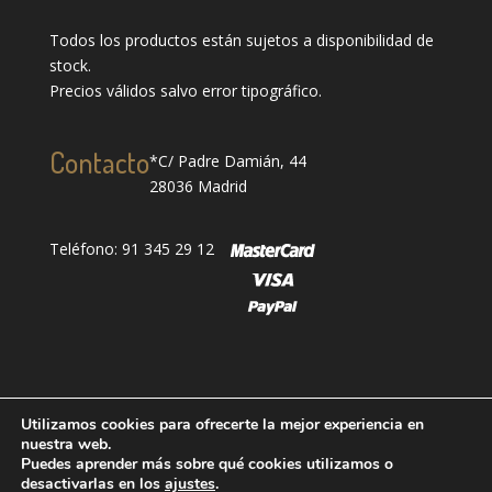
Todos los productos están sujetos a disponibilidad de
stock.
Precios válidos salvo error tipográfico.
Contacto
*C/ Padre Damián, 44
28036 Madrid
Teléfono: 91 345 29 12
Utilizamos cookies para ofrecerte la mejor experiencia en
nuestra web.
Puedes aprender más sobre qué cookies utilizamos o
Designed by
showin
| Todos los derechos reservados
desactivarlas en los
ajustes
.