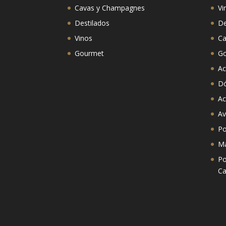
Cavas y Champagnes
Vi
Destilados
De
Vinos
Ca
Gourmet
G
Ac
D
Ac
Av
Po
Ma
Po
Ca