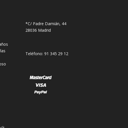
*C/ Padre Damián, 44
28036 Madrid
años
las
Teléfono: 91 345 29 12
oso
ck.