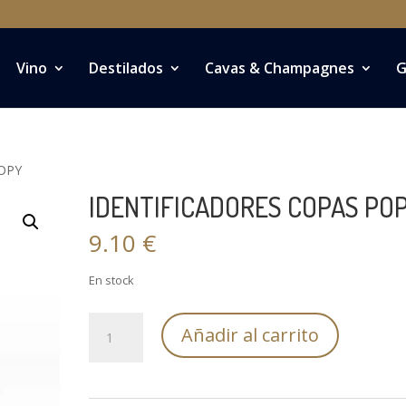
Vino
Destilados
Cavas & Champagnes
G
OPY
IDENTIFICADORES COPAS PO
9.10
€
En stock
IDENTIFICADORES
Añadir al carrito
COPAS
POPY
cantidad