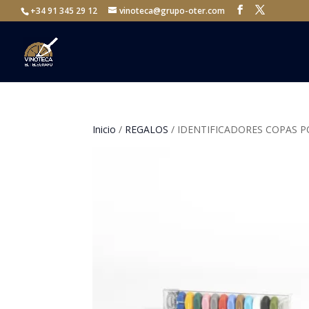
+34 91 345 29 12
vinoteca@grupo-oter.com
Inicio
/
REGALOS
/ IDENTIFICADORES COPAS P