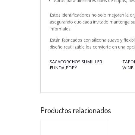
Aptos para diferentes tipos de copas, d
Estos identificadores no solo mejoran la o
asegurando que cada invitado mantenga su 
informales.
Están fabricados con silicona suave y flexi
diseño reutilizable los convierte en una op
SACACORCHOS SUMILLER
TAPO
FUNDA POPY
WINE
Productos relacionados