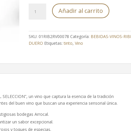
ARROCAL
Añadir al carrito
SELECCION
cantidad
SKU:
01RIB2RV00078
Categoría:
BEBIDAS-VINOS-RIB
DUERO
Etiquetas:
tinto
,
Vino
 SELECCION”, un vino que captura la esencia de la tradición
antes del buen vino que buscan una experiencia sensorial única.
estigiosas bodegas Arrocal.
ntizar un sabor excepcional.
rojos y toques de especias.