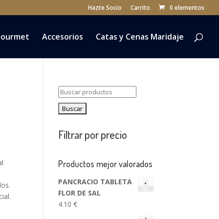
Hazte Socio
Carrito
0 elementos
ourmet
Accesorios
Catas y Cenas Maridaje
Buscar:
Filtrar por precio
l
Productos mejor valorados
PANCRACIO TABLETA
dos.
FLOR DE SAL
ial.
4.10
€