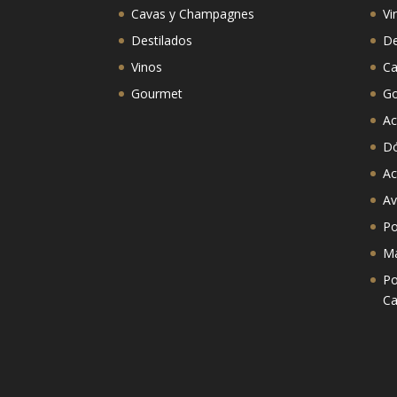
Cavas y Champagnes
Vi
Destilados
De
Vinos
Ca
Gourmet
G
Ac
D
Ac
Av
Po
Ma
Po
Ca