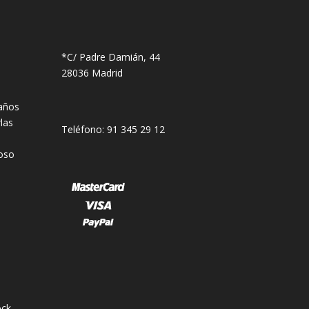
*C/ Padre Damián, 44
28036 Madrid
años
las
Teléfono: 91 345 29 12
oso
ck.