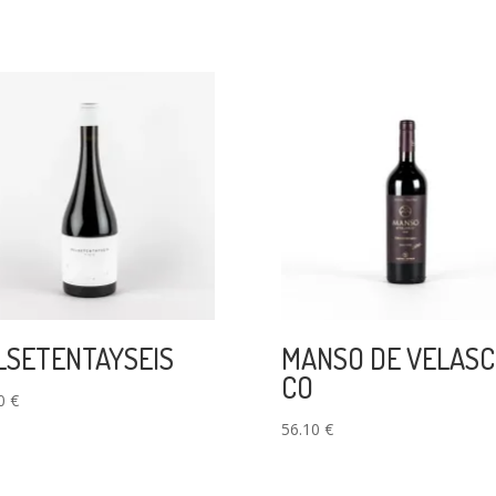
LSETENTAYSEIS
MANSO DE VELAS
CO
50
€
56.10
€