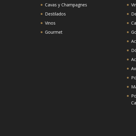
Cavas y Champagnes
Vi
Destilados
De
Vinos
Ca
Gourmet
G
Ac
D
Ac
Av
Po
Ma
Po
Ca