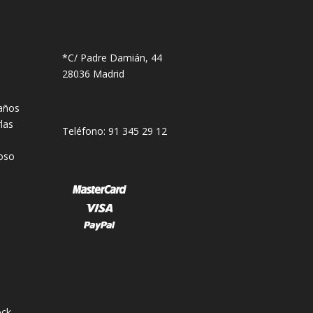
*C/ Padre Damián, 44
28036 Madrid
años
las
Teléfono: 91 345 29 12
oso
ck.