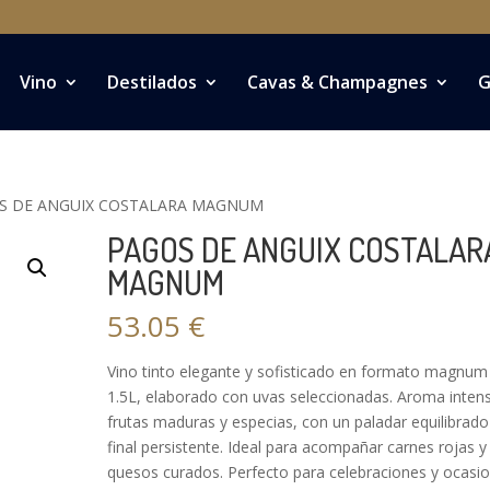
Vino
Destilados
Cavas & Champagnes
G
S DE ANGUIX COSTALARA MAGNUM
PAGOS DE ANGUIX COSTALAR
MAGNUM
53.05
€
Vino tinto elegante y sofisticado en formato magnum
1.5L, elaborado con uvas seleccionadas. Aroma inten
frutas maduras y especias, con un paladar equilibrado
final persistente. Ideal para acompañar carnes rojas y
quesos curados. Perfecto para celebraciones y ocasi