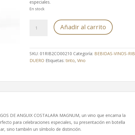
especiales.
En stock
PAGOS
Añadir al carrito
DE
ANGUIX
COSTALARA
MAGNUM
SKU:
01RIB2CO00210
Categoría:
BEBIDAS-VINOS-RI
cantidad
DUERO
Etiquetas:
tinto
,
Vino
el PAGOS DE ANGUIX COSTALARA MAGNUM, un vino que encarna la
erfecto para celebraciones especiales, su presentación en botella
ar, sino también un símbolo de distinción.