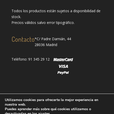
Todos los productos están sujetos a disponibilidad de
stock.
Precios válidos salvo error tipográfico.
Contacto
*C/ Padre Damián, 44
28036 Madrid
Teléfono: 91 345 29 12
Utilizamos cookies para ofrecerte la mejor experiencia en
nuestra web.
Puedes aprender más sobre qué cookies utilizamos o
Designed by
showin
| Todos los derechos reservados
desactivarlas en los
ajustes
.