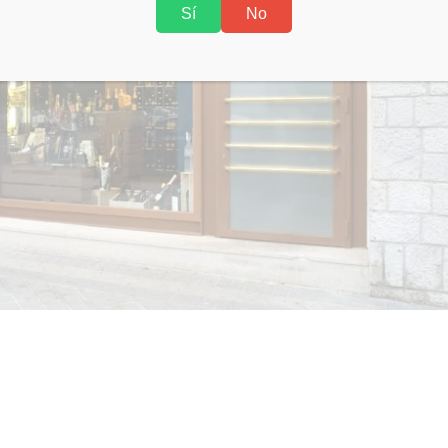
Sí
No