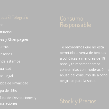
Consumo
teca El Telégrafo
Responsable
nos
stilados
vas y Champagnes
urmet
Te recordamos que no está
permitida la venta de bebidas
cesorios
alcohólicas a menores de 18
nde estamos
años y te recomendamos
ualidad
consumirlas con moderación, e
abuso del consumo de alcohol
so Legal
peligroso para la salud.
ítica de Privacidad
a del Sitio
ítica de Devoluciones y
Stock y Precios
ncelaciones