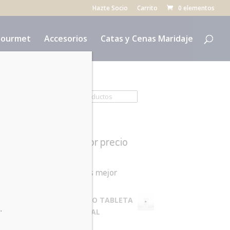
Hazte Socio
Carrito
0 elementos
ourmet
Accesorios
Catas y Cenas Maridaje
Buscar:
Filtrar por precio
Productos mejor
valorados
PANCRACIO TABLETA
.
FLOR DE SAL
4.10
€