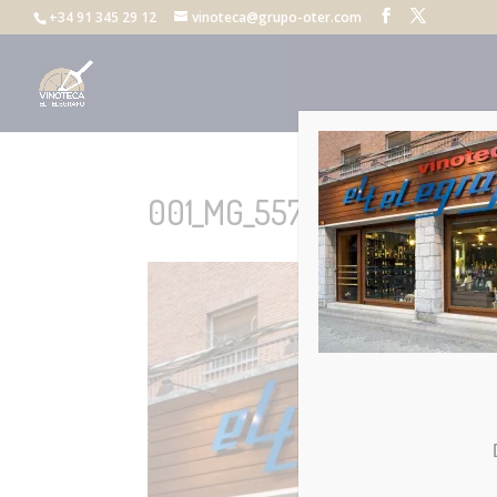
+34 91 345 29 12
vinoteca@grupo-oter.com
001_MG_5573