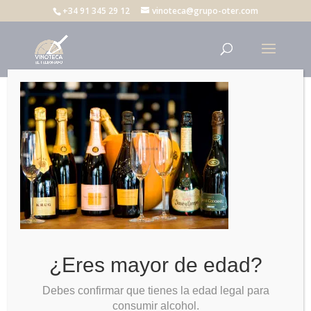
+34 91 345 29 12
vinoteca@grupo-oter.com
Botellas vinoteca
¿Eres mayor de edad?
Debes confirmar que tienes la edad legal para
consumir alcohol.