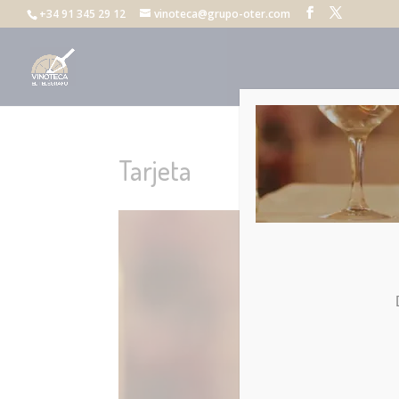
+34 91 345 29 12
vinoteca@grupo-oter.com
Tarjeta