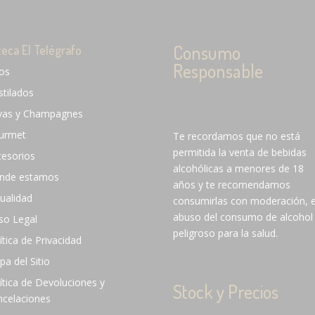
Consumo
teca El Telégrafo
Responsable
nos
stilados
vas y Champagnes
urmet
Te recordamos que no está
permitida la venta de bebidas
cesorios
alcohólicas a menores de 18
nde estamos
años y te recomendamos
ualidad
consumirlas con moderación, e
abuso del consumo de alcohol
so Legal
peligroso para la salud.
ítica de Privacidad
a del Sitio
ítica de Devoluciones y
Stock y Precios
ncelaciones