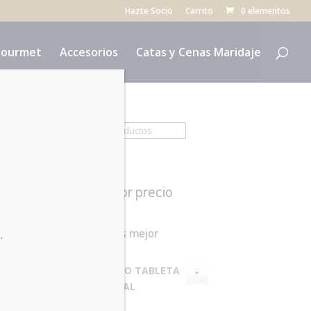
Hazte Socio
Carrito
0 elementos
ourmet
Accesorios
Catas y Cenas Maridaje
Buscar:
Filtrar por precio
Productos mejor
.
valorados
PANCRACIO TABLETA
FLOR DE SAL
4.10
€