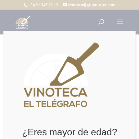
+34 91 345 29 12
vinoteca@grupo-oter.com
vinoteca logo home blanco
¿Eres mayor de edad?