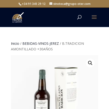
+34 91 345 29 12
vinoteca@grupo-oter.com
Inicio
/
BEBIDAS-VINOS-JEREZ
/ B.TRADICION
AMONTILLADO +30AÑOS