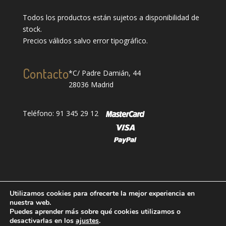
Todos los productos están sujetos a disponibilidad de
stock.
Precios válidos salvo error tipográfico.
Contacto
*C/ Padre Damián, 44
28036 Madrid
Teléfono: 91 345 29 12
Utilizamos cookies para ofrecerte la mejor experiencia en
nuestra web.
Puedes aprender más sobre qué cookies utilizamos o
Designed by
showin
| Todos los derechos reservados
desactivarlas en los
ajustes
.