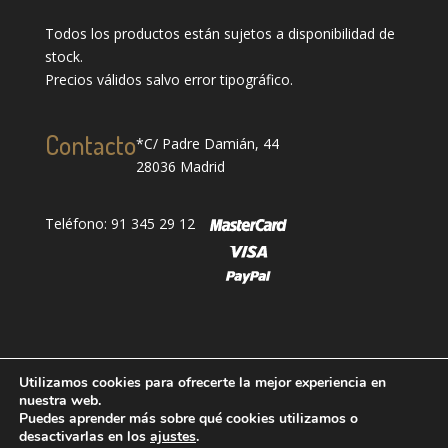
Todos los productos están sujetos a disponibilidad de
stock.
Precios válidos salvo error tipográfico.
Contacto
*C/ Padre Damián, 44
28036 Madrid
Teléfono: 91 345 29 12
Utilizamos cookies para ofrecerte la mejor experiencia en
nuestra web.
Puedes aprender más sobre qué cookies utilizamos o
Designed by
showin
| Todos los derechos reservados
desactivarlas en los
ajustes
.