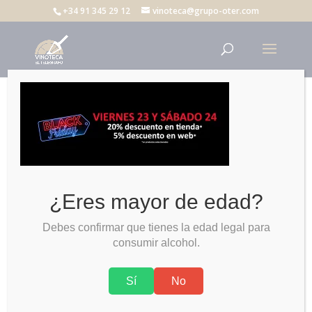
+34 91 345 29 12
vinoteca@grupo-oter.com
Black
¿Eres mayor de edad?
Debes confirmar que tienes la edad legal para
consumir alcohol.
Sí
No