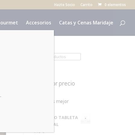
Hazte Socio
Carrito
0 elementos
ourmet
Accesorios
Catas y Cenas Maridaje
Buscar:
Filtrar por precio
.
Productos mejor
valorados
PANCRACIO TABLETA
FLOR DE SAL
4.10
€