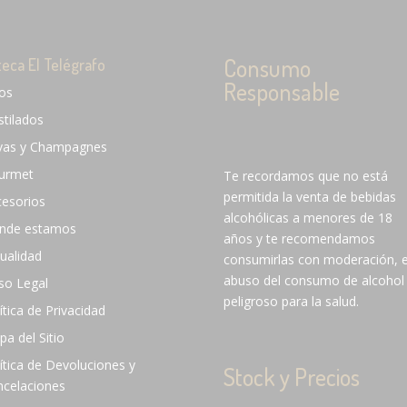
Consumo
teca El Telégrafo
Responsable
nos
stilados
vas y Champagnes
urmet
Te recordamos que no está
permitida la venta de bebidas
cesorios
alcohólicas a menores de 18
nde estamos
años y te recomendamos
ualidad
consumirlas con moderación, e
abuso del consumo de alcohol
so Legal
peligroso para la salud.
ítica de Privacidad
a del Sitio
ítica de Devoluciones y
Stock y Precios
ncelaciones