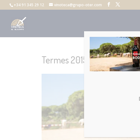
+34 91 345 29 12
vinoteca@grupo-oter.com
Termes 2015 VINOTECA